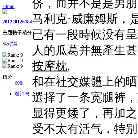
侪，而并不是是男朋
admin
马利克·威廉姆斯，
2012
2012
6084
已有一段時候没有呈
主題
帖子
積分
管理員
人的瓜葛并無產生甚
按摩枕
,
積分
和在社交媒體上的晒
6084
選择了一条宽腿裤，
發消息
显得更矮了，再加之
受不太有活气，特别