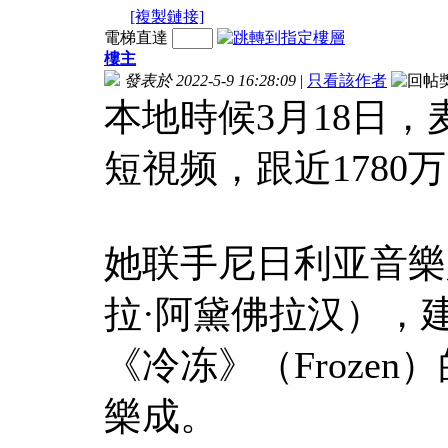
[複製鏈接]
電梯直達
樓主
發表於 2022-5-9 16:28:09
|
只看該作者
本地時候3月18日
短視频，跟近1780
她联手尼日利亚音樂人F
拉·阿黛佛拉汉），
《冷冻》（Froze
樂成。