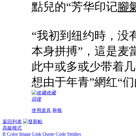
點兒的“芳华印记
腳
“我初到纽约時，没
本身拼搏”，這是麦
此中或多或少带着几
想由于年青”網红“
收藏
回復
使用道具
舉報
返回列表
高級模式
B
Color
Image
Link
Quote
Code
Smilies