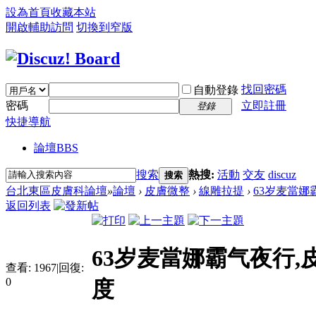
設為首頁
收藏本站
開啟輔助訪問
切換到窄版
找回密碼
自動登錄
密碼
立即註冊
登錄
快捷導航
論壇
BBS
搜索
熱搜:
活動
交友
discuz
搜索
台北東區皮膚科論壇
»
論壇
›
皮膚微整
›
線雕拉提
›
63岁麦當娜
返回列表
63岁麦當娜霸气夜行
查看:
1967
|
回復:
0
度