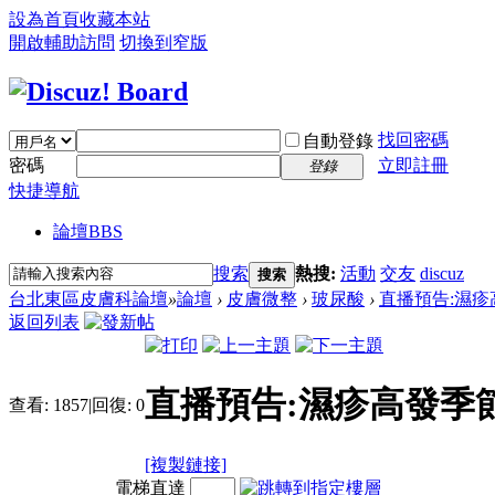
設為首頁
收藏本站
開啟輔助訪問
切換到窄版
找回密碼
自動登錄
密碼
立即註冊
登錄
快捷導航
論壇
BBS
搜索
熱搜:
活動
交友
discuz
搜索
台北東區皮膚科論壇
»
論壇
›
皮膚微整
›
玻尿酸
›
直播預告:濕疹
返回列表
直播預告:濕疹高發季
查看:
1857
|
回復:
0
[複製鏈接]
電梯直達