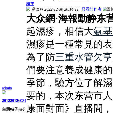
樓主
發表於 2022-12-30 20:14:11
|
只看該作者
大众網·海報動静东营
起濕疹，相信大
氨基
濕疹是一種常見的表
為了防
三重水管欠亨
們要注意養成健康的
季節，驗方位了解濕
admin
要的，本次东营市人
2012
2012
6084
康面對面》直播間，
主題
帖子
積分