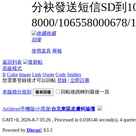
分袂發送短信SD到10
8000/106558000678/
收藏
回復
使用道具
舉報
返回列表
高級模式
B
Color
Image
Link
Quote
Code
Smilies
您需要登錄後才可以回帖
登錄
|
立即註冊
本版積分規則
回帖後跳轉到最後一頁
發表回復
Archiver
|
手機版
|
小黑屋
|
台北東區皮膚科論壇
GMT+8, 2026-8-7 05:26
, Processed in 0.038146 second(s), 4 queries
Powered by
Discuz!
X3.3