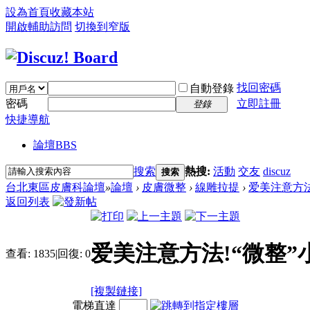
設為首頁
收藏本站
開啟輔助訪問
切換到窄版
找回密碼
自動登錄
密碼
立即註冊
登錄
快捷導航
論壇
BBS
搜索
熱搜:
活動
交友
discuz
搜索
台北東區皮膚科論壇
»
論壇
›
皮膚微整
›
線雕拉提
›
爱美注意方法
返回列表
爱美注意方法!“微整”
查看:
1835
|
回復:
0
[複製鏈接]
電梯直達