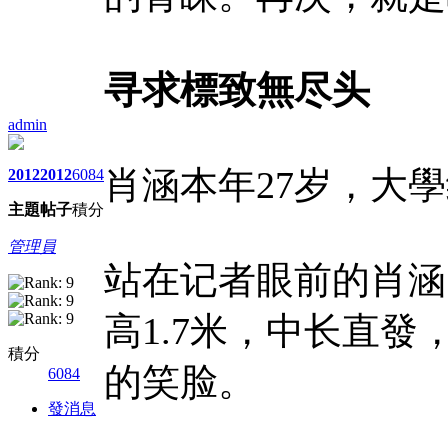
寻求標致無尽头
admin
肖涵本年27岁，大
2012
2012
6084
主題
帖子
積分
管理員
站在记者眼前的肖涵
高1.7米，中长直
積分
的笑脸。
6084
發消息