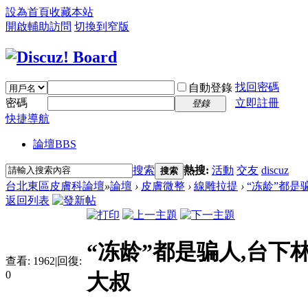
設為首頁
收藏本站
開啟輔助訪問
切換到窄版
找回密碼
自動登錄
密碼
立即註冊
登錄
快捷導航
論壇
BBS
搜索
熱搜:
活動
交友
discuz
搜索
台北東區皮膚科論壇
»
論壇
›
皮膚微整
›
線雕拉提
›
“冻龄”都是
返回列表
“冻龄”都是骗人,台下
查看:
1962
|
回復:
0
大叔