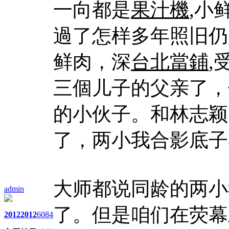
一向都是
果汁機
,小
過了怎样多年照旧仍
鲜肉，深
台北當鋪
,
三個儿子的父亲了，
的小伙子。和林志颖
了，两小我合影底子
大师都说同龄的两小
admin
了。但是咱们在荧幕
2012
2012
6084