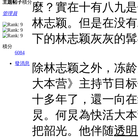
主題
帖子
積分
麼？實在十有八九是
管理員
林志颖。但是在没有
下的林志颖灰灰的髯
積分
6084
發消息
除林志颖之外，冻龄
大本营》主持节目标
十多年了，還一向在
炅。何炅為快活大本
把韶光。他伴随
透明