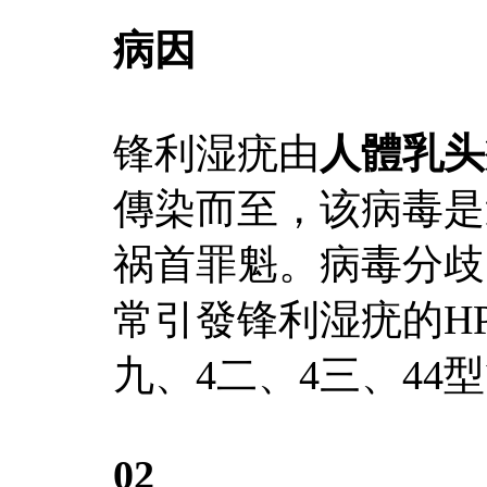
病因
锋利湿疣由
人體乳头
傳染而至，该病毒是
祸首罪魁。病毒分歧
常引發锋利湿疣的HP
九、4二、4三、44
02