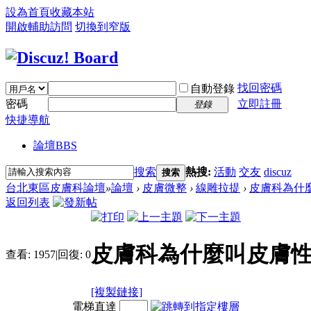
設為首頁
收藏本站
開啟輔助訪問
切換到窄版
找回密碼
自動登錄
密碼
立即註冊
登錄
快捷導航
論壇
BBS
搜索
熱搜:
活動
交友
discuz
搜索
台北東區皮膚科論壇
»
論壇
›
皮膚微整
›
線雕拉提
›
皮膚科為什
返回列表
皮膚科為什麼叫皮膚性
查看:
1957
|
回復:
0
[複製鏈接]
電梯直達