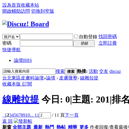
設為首頁
收藏本站
開啟輔助訪問
切換到窄版
找回密碼
自動登錄
密碼
立即註冊
登錄
快捷導航
論壇
BBS
搜索
熱搜:
活動
交友
discuz
搜索
台北東區皮膚科論壇
»
論壇
›
皮膚微整
›
線雕拉提
收藏本版
|
訂閱
線雕拉提
今日:
0
|
主題:
201
|
排名
1
2
3
4
5
6
7
8
9
10
... 11
/ 11 頁
下一頁
返 回
新窗
全部主題
最新
熱門
熱帖
精華
更多
作者
回復/查看
最後