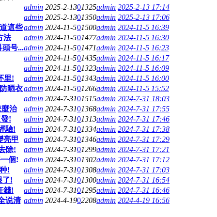
admin
2025-2-13
0
1325
admin
2025-2-13 17:14
admin
2025-2-13
0
1350
admin
2025-2-13 17:06
道這些
admin
2024-11-5
0
1500
admin
2024-11-5 16:39
方法
admin
2024-11-5
0
1477
admin
2024-11-5 16:30
号...
admin
2024-11-5
0
1471
admin
2024-11-5 16:23
admin
2024-11-5
0
1435
admin
2024-11-5 16:17
admin
2024-11-5
0
1323
admin
2024-11-5 16:09
里!
admin
2024-11-5
0
1343
admin
2024-11-5 16:00
防晒衣
admin
2024-11-5
0
1266
admin
2024-11-5 15:52
admin
2024-7-31
0
1515
admin
2024-7-31 18:03
怎麼治
admin
2024-7-31
0
1368
admin
2024-7-31 17:55
發!
admin
2024-7-31
0
1313
admin
2024-7-31 17:46
經驗!
admin
2024-7-31
0
1334
admin
2024-7-31 17:38
變亮甲
admin
2024-7-31
0
1346
admin
2024-7-31 17:29
去除!
admin
2024-7-31
0
1299
admin
2024-7-31 17:21
一個!
admin
2024-7-31
0
1302
admin
2024-7-31 17:12
种!
admin
2024-7-31
0
1308
admin
2024-7-31 17:03
了!
admin
2024-7-31
0
1300
admin
2024-7-31 16:54
錢!
admin
2024-7-31
0
1295
admin
2024-7-31 16:46
全说清
admin
2024-4-19
0
2208
admin
2024-4-19 16:56