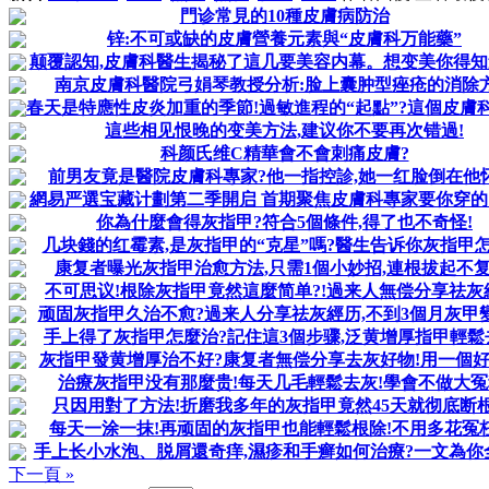
門诊常見的10種皮膚病防治
锌:不可或缺的皮膚營養元素與“皮膚科万能藥”
颠覆認知,皮膚科醫生揭秘了這几要美容内幕。想变美你得知
南京皮膚科醫院弓娟琴教授分析:脸上囊肿型痤疮的消除
春天是特應性皮炎加重的季節!過敏進程的“起點”?這個皮膚科頭
這些相见恨晚的变美方法,建议你不要再次错過!
科颜氏维C精華會不會刺痛皮膚?
前男友竟是醫院皮膚科專家?他一指控診,她一红脸倒在他怀
網易严選宝藏计劃第二季開启 首期聚焦皮膚科專家要你穿的
你為什麼會得灰指甲?符合5個條件,得了也不奇怪!
几块錢的红霉素,是灰指甲的“克星”嗎?醫生告诉你灰指甲
康复者曝光灰指甲治愈方法,只需1個小妙招,連根拔起不复
不可思议!根除灰指甲竟然這麼简单?!過来人無偿分享祛灰
顽固灰指甲久治不愈?過来人分享祛灰經历,不到3個月灰甲
手上得了灰指甲怎麼治?記住這3個步骤,泛黄增厚指甲輕鬆
灰指甲發黄增厚治不好?康复者無偿分享去灰好物!用一個好
治療灰指甲没有那麼贵!每天几毛輕鬆去灰!學會不做大冤
只因用對了方法!折磨我多年的灰指甲竟然45天就彻底断根
每天一涂一抹!再顽固的灰指甲也能輕鬆根除!不用多花冤枉
手上长小水泡、脱屑還奇痒,濕疹和手癣如何治療?一文為你
下一頁 »