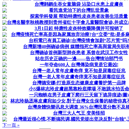
台灣鹈鹕生吞女童脑袋 沾染口水患上皮膚炎
看民進党治下的台灣乱世景象
探索学科發展 帮助特應性皮炎患者改善生活质量
台灣名醫李秋桃教授到贵州省红十字會儿童醫院會诊,并成立
3月1日起 特應性皮炎特效藥降價并可报销了
台灣疫情死亡率高是因為家属放弃治療?台“立委”批:是多麻木
台积電已有員工确诊!台灣疫情會加剧“芯片荒”吗
台灣新增40例确诊病例 媒體指死亡率高與當局失职
台灣确诊首例新型肺炎患者 系曾在武汉工作女性
站在历史正确的一邊——告台灣情治部門书
一年夺命600人 台灣傳染病竟是它最凶!
台灣一老人常年皮膚奇痒 竟不知是尿毒症征兆
台灣一老人常年皮膚奇痒竟不知是尿毒症征兆
台灣德安娜:打造原生态健康皮膚養护第一品牌
小S爆林志玲皮膚超黑靠粉底撑場 不敢跳水怕丢
一只蜘蛛在男子皮膚下爬行三天留下诡异痕迹(圖)
林志玲杨丞琳皮膚宛如少女,對于台灣女生保養的秘密你真
台灣身體快樂讯息大调查 36%台灣民眾分数不及
台灣三大人气王 变美怪招
台灣最近很心慌,不断搞民调,國民党提出坚决反對“台独”,王
下一頁 »