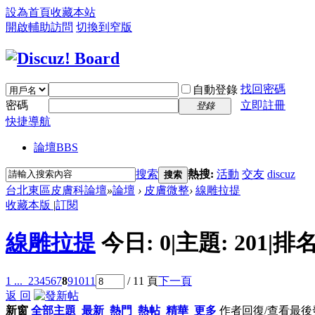
設為首頁
收藏本站
開啟輔助訪問
切換到窄版
找回密碼
自動登錄
密碼
立即註冊
登錄
快捷導航
論壇
BBS
搜索
熱搜:
活動
交友
discuz
搜索
台北東區皮膚科論壇
»
論壇
›
皮膚微整
›
線雕拉提
收藏本版
|
訂閱
線雕拉提
今日:
0
|
主題:
201
|
排名
1 ...
2
3
4
5
6
7
8
9
10
11
/ 11 頁
下一頁
返 回
新窗
全部主題
最新
熱門
熱帖
精華
更多
作者
回復/查看
最後